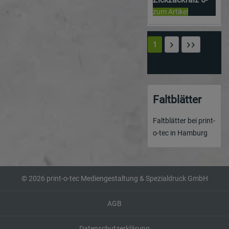
Seiter | DIN A4
zum Artikel
hoch | beidseitig
bedruckt
1
von
2
Faltblätter
Faltblätter bei print-
o-tec in Hamburg
© 2026 print-o-tec Mediengestaltung & Spezialdruck GmbH
AGB
Datenschutzerklärung