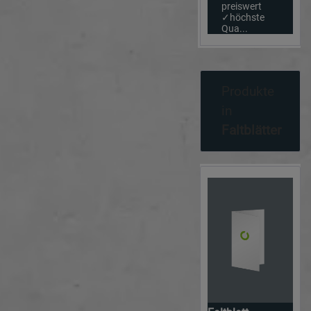
preiswert
✓höchste
Qua...
Produkte
in
Faltblätter