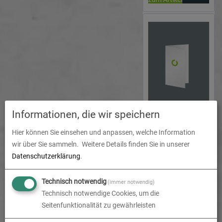
hoch | beidseitig
bedruckt
Informationen, die wir speichern
Faltblatt
Einbruchfalz 4-
Hier können Sie einsehen und anpassen, welche Information
Seiter | DIN lang
zum Artikel
wir über Sie sammeln.
Weitere Details finden Sie in unserer
10,5 cm x 21,0
Datenschutzerklärung
.
cm hoch |
beidseitig
bedruckt
Technisch notwendig
(immer notwendig)
Technisch notwendige Cookies, um die
Seitenfunktionalität zu gewährleisten