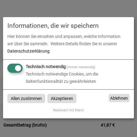
Informationen, die wir speichern
Alle Preise im Überblick
Hier können Sie einsehen und anpassen, welche Information
Produkt-Konfiguration
35,18
€
wir über Sie sammeln.
Weitere Details finden Sie in unserer
Datenschutzerklärung
.
Druckdaten überprüfen
0,00
€
Technisch notwendig
(immer notwendig)
Produktion und Versand
0,00
€
Technisch notwendige Cookies, um die
Seitenfunktionalität zu gewährleisten
Produktions- und Lieferzeit
0,00
€
Gesamtbetrag (netto)
35,18
€
Ablehnen
Allen zustimmen
Akzeptieren
Realisiert mit Klaro!
zzgl. 19% MwSt.
6,68
€
Gesamtbetrag (brutto)
41,87
€