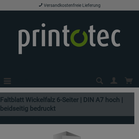
Versandkostenfreie Lieferung
Menü
Faltblatt Wickelfalz 6-Seiter | DIN A7 hoch |
beidseitig bedruckt
Artikel-Nr.:
EJP-0111-07