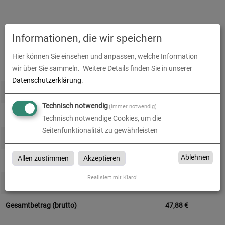
Informationen, die wir speichern
Alle Preise im Überblick
Hier können Sie einsehen und anpassen, welche Information
wir über Sie sammeln.
Weitere Details finden Sie in unserer
Produkt-Konfiguration
40,24
€
Datenschutzerklärung
.
Druckdaten überprüfen
0,00
€
Technisch notwendig
(immer notwendig)
Produktion und Versand
0,00
€
Technisch notwendige Cookies, um die
Seitenfunktionalität zu gewährleisten
Produktions- und Lieferzeit
0,00
€
Ablehnen
Allen zustimmen
Akzeptieren
Gesamtbetrag (netto)
40,24
€
Realisiert mit Klaro!
zzgl. 19% MwSt.
7,65
€
Gesamtbetrag (brutto)
47,88
€