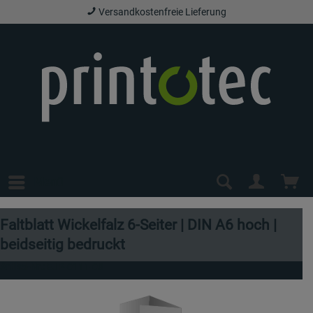
Versandkostenfreie Lieferung
Menü
Faltblatt Wickelfalz 6-Seiter | DIN A6 hoch |
beidseitig bedruckt
Artikel-Nr.:
EJP-0111-08