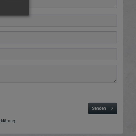
Senden
rklärung
.