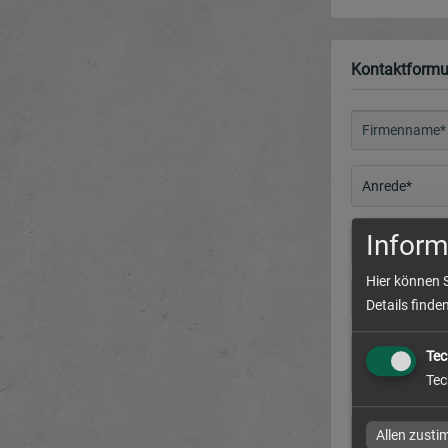
Kontaktformu
Inform
Hier können 
Details finde
Tec
Tec
Allen zust