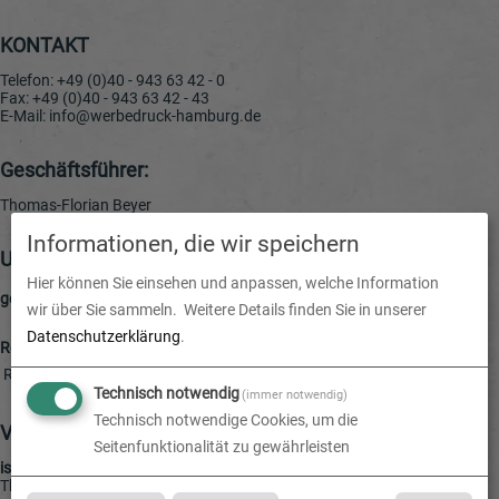
KONTAKT
Telefon: +49 (0)40 - 943 63 42 - 0
Fax: +49 (0)40 - 943 63 42 - 43
E-Mail: info@werbedruck-hamburg.de
Geschäftsführer:
Thomas-Florian Beyer
Informationen, die wir speichern
Umsatzsteuer-Identifikationsnummer
Hier können Sie einsehen und anpassen, welche Information
gemäß § 27 a Umsatzsteuergesetz (UStG):
DE252814664
wir über Sie sammeln.
Weitere Details finden Sie in unserer
Datenschutzerklärung
.
Registergericht/-Nummer:
Registergericht Hamburg | HRB145972
Technisch notwendig
(immer notwendig)
Technisch notwendige Cookies, um die
Verantwortlicher für den Inhalt
Seitenfunktionalität zu gewährleisten
ist gemäß § 55 Abs. 2 RStV:
Thomas-Florian Beyer (Anschrift s.o.)