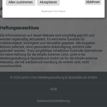
Ablehnen
Allen zustimmen
Akzeptieren
Allgemeine Geschäftsbedingungen (AGB)
Realisiert mit Klaro!
LINK
Haftungsausschluss
Die Informationen auf dieser Website sind sorgfältig geprüft und
werden regelmäßig aktualisiert. Es wird keine Garantie für
Vollständigkeit, Richtigkeit und Aktualität gegeben. Alle Angaben
können jederzeit, ohne gesonderte Ankündigung, entfernt oder
geändert werden. Trotz sorgfältiger inhaltlicher Kontrolle übernehmen
wir keine Haftung für die Inhalte externer Links. print-o-tec
Mediengestaltung & Spezialdruck GmbH ist für die Inhalte externer
Websites, die mit werbedruck-hamburg.de verlinkt sind, nicht
verantwortlich.
© 2026 print-o-tec Mediengestaltung & Spezialdruck GmbH
AGB
Datenschutzerklärung