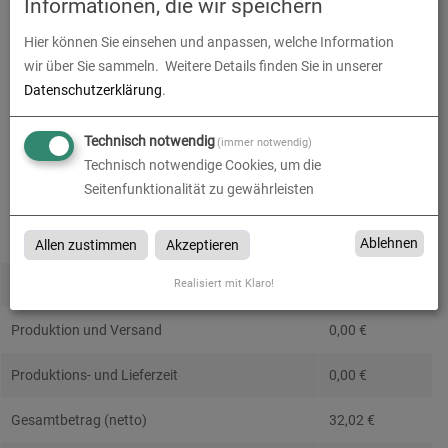
Informationen, die wir speichern
Absenderadresse
Hier können Sie einsehen und anpassen, welche Information
wir über Sie sammeln.
Weitere Details finden Sie in unserer
Datenschutzerklärung
.
Technisch notwendig
(immer notwendig)
Technisch notwendige Cookies, um die
Seitenfunktionalität zu gewährleisten
Alle Preise im Überblick
Produkt-Konfiguration
32,02
€
Ablehnen
Allen zustimmen
Akzeptieren
Realisiert mit Klaro!
Druckdaten überprüfen
0,00
€
Produktion und Versand
0,00
€
Produktions- und Lieferzeit
0,00
€
Gesamtbetrag (netto)
32,02
€