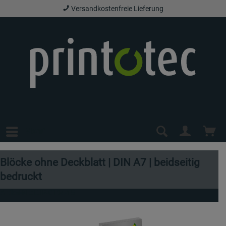
Versandkostenfreie Lieferung
Menü
Blöcke ohne Deckblatt | DIN A7 | beidseitig
bedruckt
Artikel-Nr.:
EJP-0104-15