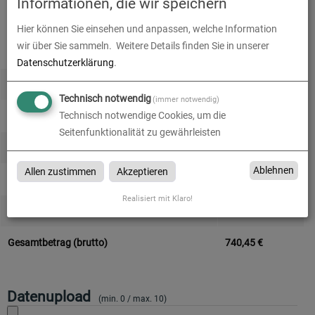
Informationen, die wir speichern
Alle Preise im Überblick
Hier können Sie einsehen und anpassen, welche Information
wir über Sie sammeln.
Weitere Details finden Sie in unserer
Produkt-Konfiguration
622,22
€
Datenschutzerklärung
.
Druckdaten überprüfen
0,00
€
Technisch notwendig
(immer notwendig)
Technisch notwendige Cookies, um die
Produktion und Versand
0,00
€
Seitenfunktionalität zu gewährleisten
Produktions- und Lieferzeit
0,00
€
Ablehnen
Allen zustimmen
Akzeptieren
Gesamtbetrag (netto)
622,22
€
Realisiert mit Klaro!
zzgl. 19% MwSt.
118,22
€
Gesamtbetrag (brutto)
740,45
€
Datenupload
(min. 0 / max. 10)