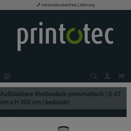
Versandkostenfreie Lieferung
Menü
Aufblasbare Werbesäule pneumatisch | D 67
cm x H 300 cm | bedruckt
Artikel-Nr.:
EJP-0221-02