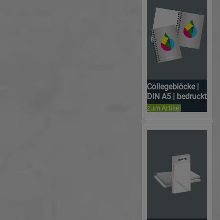
Collegeblöcke |
DIN A5 | bedruckt
zum Artikel