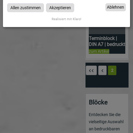
Ablehnen
Allen zustimmen
Akzeptieren
Realisiert mit Klaro!
Terminblock |
DIN A7 | bedruckt
zum Artikel
2
von
2
Blöcke
Entdecken Sie die
vielseitige Auswahl
an bedruckbaren