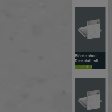
DIN A4 | einseitig
bedruckt
Blöcke ohne
Deckblatt mit
Sonderfarbe |
zum Artikel
DIN A5 | einseitig
bedruckt