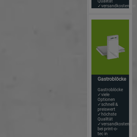
Qualität
✓versandkostenfrei
Gastroblöcke
Gastroblöcke
✓viele
Optionen
✓schnell &
preiswert
✓höchste
Qualität
✓versandkostenfrei
bei print-o-
tec in