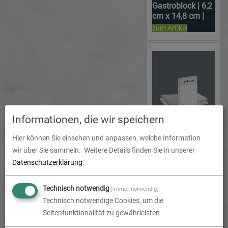
Gastroblock | 6,2
cm x 14,8 cm |
einseitig 1/0-
zum Artikel
farbig
Informationen, die wir speichern
Hier können Sie einsehen und anpassen, welche Information
Gastroblock | 6,2
wir über Sie sammeln.
Weitere Details finden Sie in unserer
cm x 14,8 cm |
Datenschutzerklärung
.
einseitig 4/0-
zum Artikel
farbig
Technisch notwendig
(immer notwendig)
Technisch notwendige Cookies, um die
Seitenfunktionalität zu gewährleisten