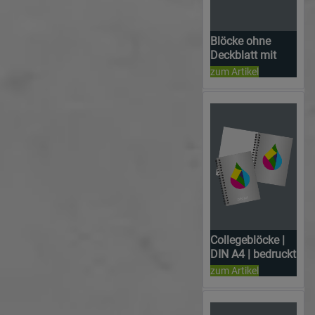
Blöcke ohne
Deckblatt mit
Sonderfarbe |
zum Artikel
DIN A6 | einseitig
bedruckt
Collegeblöcke |
DIN A4 | bedruckt
zum Artikel